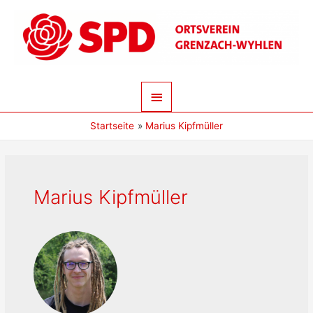
Zum
Inhalt
springen
Hauptmenü
Startseite
Marius Kipfmüller
Marius Kipfmüller