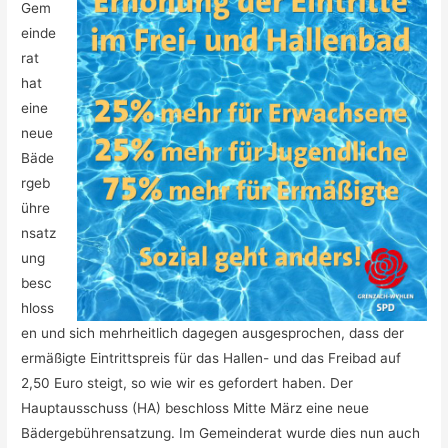
Gem
einde
rat
hat
eine
neue
Bäde
rgeb
ühre
nsatz
ung
besc
hloss
en und sich mehrheitlich dagegen ausgesprochen, dass der
ermäßigte Eintrittspreis für das Hallen- und das Freibad auf
2,50 Euro steigt, so wie wir es gefordert haben. Der
Hauptausschuss (HA) beschloss Mitte März eine neue
Bädergebührensatzung. Im Gemeinderat wurde dies nun auch